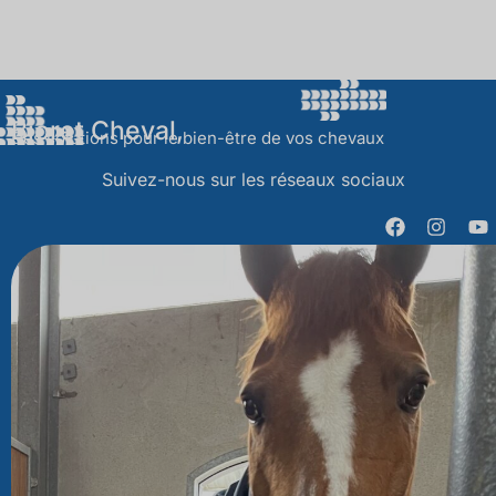
Bioret Cheval,
Des solutions pour le bien-être de vos chevaux
Suivez-nous sur les réseaux sociaux