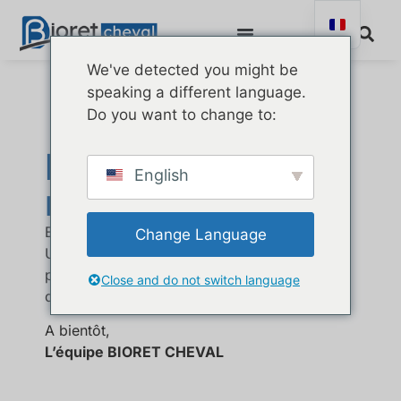
We've detected you might be
speaking a different language.
Do you want to change to:
Merci pour votre
English
message
Et pour votre intérêt pour Bioret Cheval !
Change Language
Un représentant du service commercial
prendra rapidement contact avec vous afin
Close and do not switch language
de répondre au mieux à votre demande.
A bientôt,
L’équipe BIORET CHEVAL