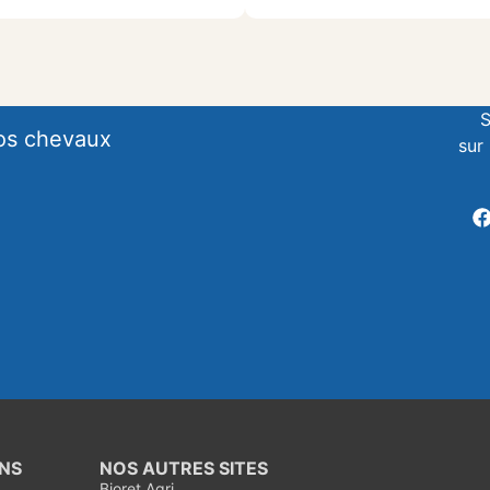
S
vos chevaux
sur
NS
NOS AUTRES SITES
Bioret Agri