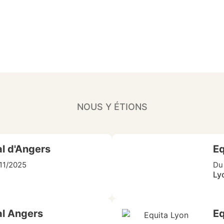
NOUS Y ÉTIONS
l d'Angers
Eq
/11/2025
Du
Ly
al Angers
Eq