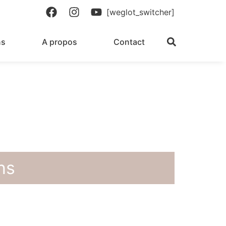
[weglot_switcher]
ns
A propos
Contact
ns