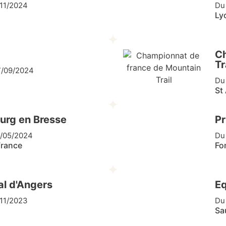
/11/2024
Du
Ly
p
Ch
Tr
7/09/2024
Du
St 
urg en Bresse
Pr
/05/2024
Du
France
Fo
al d'Angers
Eq
/11/2023
Du
Sa