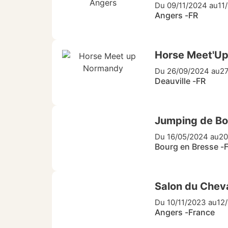
Du 09/11/2024 au
11
Angers -
FR
Horse Meet'U
Du 26/09/2024 au
2
Deauville -
FR
Jumping de Bo
Du 16/05/2024 au
20
Bourg en Bresse -
Salon du Chev
Du 10/11/2023 au
12
Angers -
France