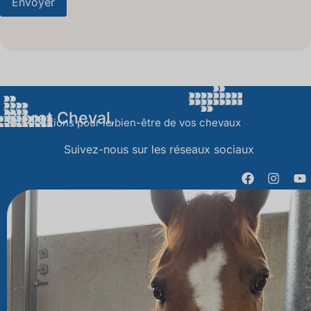
Bioret Cheval,
Des solutions pour le bien-être de vos chevaux
Suivez-nous sur les réseaux sociaux