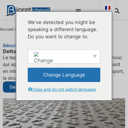
We've detected you might be
speaking a different language.
Accueil
»
Delta Diam 8
Do you want to change to:
Sécurisez les déplacements de votre cheval !
Delta Diam 8
Le tapis Delta Diam 8 est un revêtement en caoutchouc
qui apporte confort de marche et sécurité. Que ce soit
en intérieur ou en extérieur, il convient pour le transport,
Change Language
la douche et les couloirs de circulation.
English
Demander un devis
Close and do not switch language